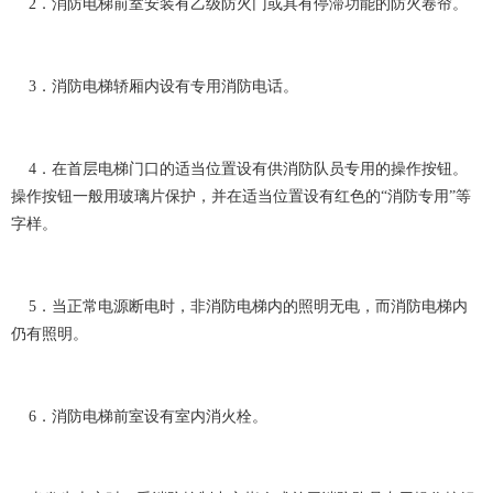
2．消防电梯前室安装有乙级防火门或具有停滞功能的防火卷帘。
3．消防电梯轿厢内设有专用消防电话。
4．在首层电梯门口的适当位置设有供消防队员专用的操作按钮。
操作按钮一般用玻璃片保护，并在适当位置设有红色的“消防专用”等
字样。
5．当正常电源断电时，非消防电梯内的照明无电，而消防电梯内
仍有照明。
6．消防电梯前室设有室内消火栓。