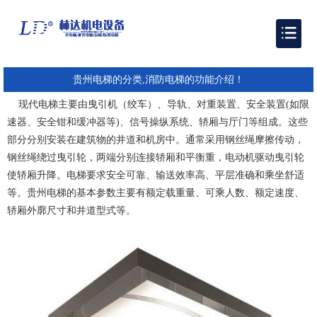
贵州电梯的分类,消防电梯的功能介绍！
现代电梯主要由曳引机（绞车）、导轨、对重装置、安全装置(如限
速器、安全钳和缓冲器等)、信号操纵系统、轿厢与厅门等组成。这些
部分分别安装在建筑物的井道和机房中。通常采用钢丝绳摩擦传动，
钢丝绳绕过曳引轮，两端分别连接轿厢和平衡重，电动机驱动曳引轮
使轿厢升降。电梯要求安全可靠、输送效率高、平层准确和乘坐舒适
等。
贵州电梯
的基本参数主要有额定载重量、可乘人数、额定速度、
轿厢外廓尺寸和井道型式等。