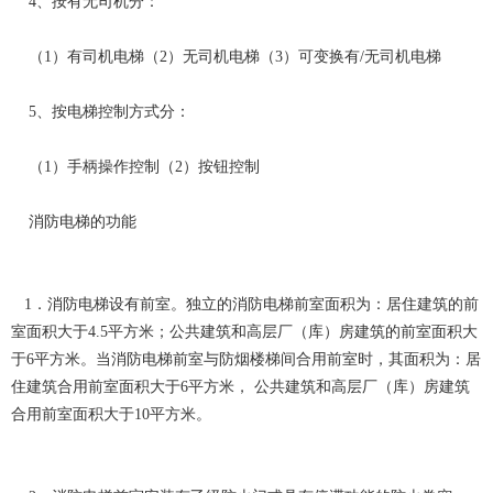
4、按有无司机分：
（1）有司机电梯（2）无司机电梯（3）可变换有/无司机电梯
5、按电梯控制方式分：
（1）手柄操作控制（2）按钮控制
消防电梯的功能
1．消防电梯设有前室。独立的消防电梯前室面积为：居住建筑的前
室面积大于4.5平方米；公共建筑和高层厂（库）房建筑的前室面积大
于6平方米。当消防电梯前室与防烟楼梯间合用前室时，其面积为：居
住建筑合用前室面积大于6平方米， 公共建筑和高层厂（库）
房建筑
合用前室面积大于10平方米。