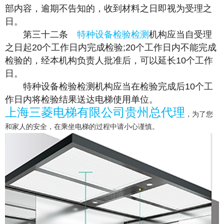
部内容，逾期不告知的，收到材料之日即视为受理之
日。
第三十二条
特种设备检验检测
机构应当自受理
之日起
20
个工作日内完成检验
;20
个工作日内不能完成
检验的，经本机构负责人批准后，可以延长
10
个工作
日。
特种设备检验检测机构应当在检验完成后
10
个工
作日内将检验结果送达电梯使用单位。
上海三菱电梯有限公司贵州总代理
，为了您
和家人的安全，在乘坐电梯的过程中请小心谨慎。