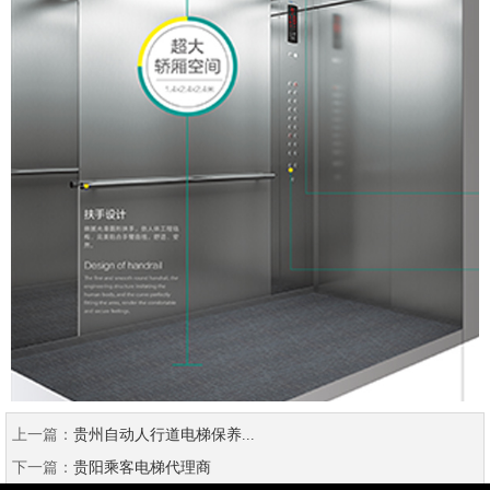
上一篇：
贵州自动人行道电梯保养...
下一篇：
贵阳乘客电梯代理商