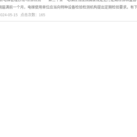
州最新电梯管理办法-检验检测 第三十条 电梯应当按照国家规定进行定期检验和监
期届满前一个月，电梯使用单位应当向特种设备检验检测机构提出定期检验要求。有
24-05-15 点击次数：165