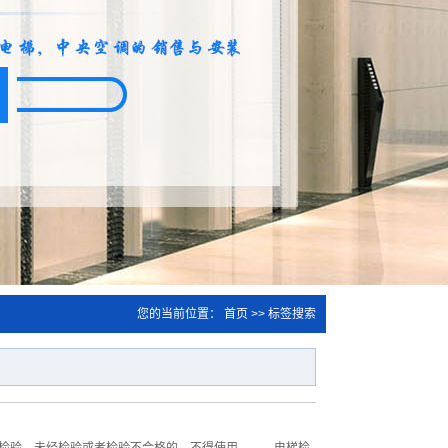
您的当前位置：
首页
>> 标签搜索