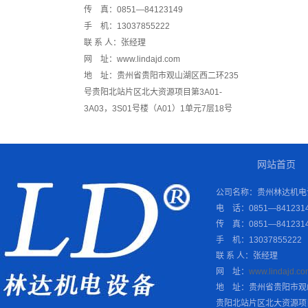
传 真：0851—84123149
手 机：13037855222
联 系 人：张经理
网 址：
www.lindajd.com
地 址：贵州省贵阳市观山湖区西二环235
号贵阳北站片区北大资源项目第3A01-
3A03，3S01号楼（A01）1单元7层18号
网站首页
公司名称：贵州林达机电
电 话：0851—841231
传 真：0851—841231
手 机：13037855222
联 系 人：张经理
网 址：
www.lindajd.co
地 址：贵州省贵阳市观
贵阳北站片区北大资源项目第