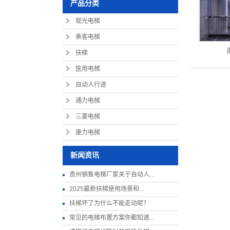
产品分类
观光电梯
乘客电梯
扶梯
医用电梯
自动人行道
通力电梯
三菱电梯
康力电梯
新闻资讯
贵州销售电梯厂家关于自动人...
2025最新扶梯使用场景和...
扶梯坏了为什么不能走动呢？
常见的电梯布置方案你都知道...