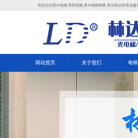
欢迎访问贵州电梯,贵阳电梯,贵州电梯销售,贵州林达机电设
网站首页
关于我们
电梯
公司简介
观光
联系我们
乘客
经营资质
扶
医用
自动
通力