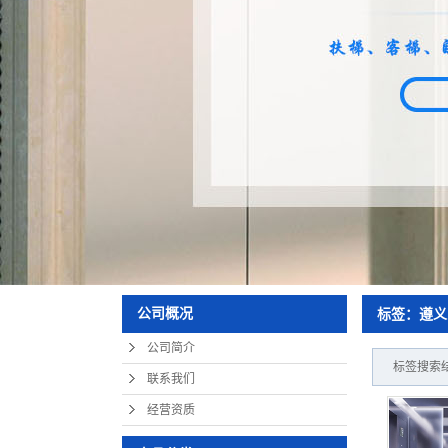
三菱
康力
公司概况
标签：遵义
公司简介
标签搜索结
联系我们
经营资质