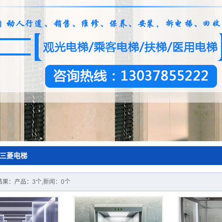
电梯
电梯
三菱电梯
果：产品：3个,新闻：0个