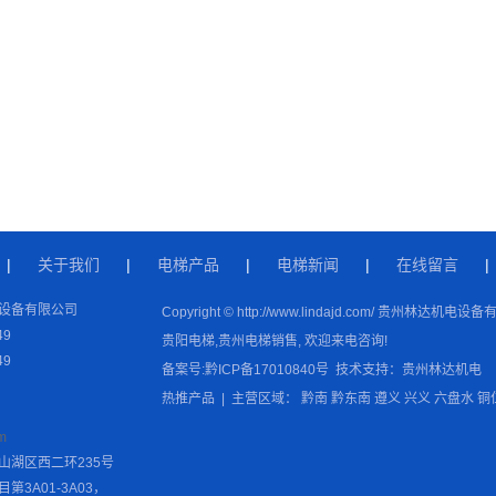
|
关于我们
|
电梯产品
|
电梯新闻
|
在线留言
|
设备有限公司
Copyright © http://www.lindajd.com/ 贵州林达
49
贵阳电梯
,
贵州电梯销售
, 欢迎来电咨询!
49
备案号:黔ICP备17010840号
技术支持：
贵州林达机电
热推产品
| 主营区域：
黔南
黔东南
遵义
兴义
六盘水
铜
m
山湖区西二环235号
3A01-3A03，