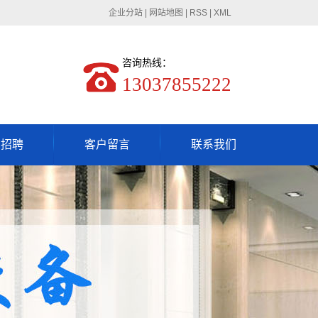
企业分站
|
网站地图
|
RSS
|
XML
咨询热线：
13037855222
才招聘
客户留言
联系我们