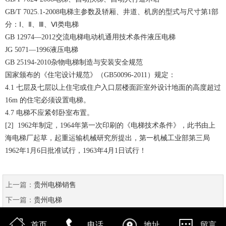
GB/T 7025.1-2008电梯主参数及轿厢、井道、机房的型式与尺寸第1部
分：Ⅰ、Ⅱ、Ⅲ、Ⅵ类电梯
GB 12974—2012交流电梯电动机通用技术条件液压电梯
JG 5071—1996液压电梯
GB 25194-2010杂物电梯制造与安装安全规范
国家颁布的《住宅设计规范》（GB50096-2011）规定：
4.1 七层及七层以上住宅或住户入口层楼面距室外设计地面的高度超过
16m 的住宅必须设置电梯。
4.7 电梯不应紧邻卧室布置。
[2] 1962年制定，1964年第一次印刷的《电梯技术条件》，此书由上
海电梯厂起草，起重运输机械研究所提出，第一机械工业部第三局
1962年1月6日批准试行，1963年4月1日试行！
上一篇：
贵州电梯销售
下一篇：
贵州电梯
首页
电话
地址
留言